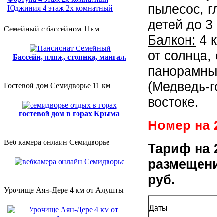
пылесос, г
Юджиния 4 этаж 2х комнатный
детей до 3 
Семейный с бассейном 11км
Балкон:
4 к
от солнца,
Бассейн, пляж, стоянка, мангал.
панорамны
(Медведь-г
Гостевой дом Семидворье 11 км
востоке.
гостевой дом в горах Крыма
Номер на 2
Веб камера онлайн Семидворье
Тариф на 
размещении
руб.
Урочище Аян-Дере 4 км от Алушты
Даты