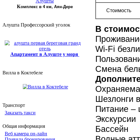
К
омплекс в 4 км, Аян-Дере
Стоимость
Алушта Профессорский уголок
В стоимос
Проживани
Wi-Fi безл
Апартамент в Алуште у моря
Пользован
Смена бель
Вилла в Коктебеле
Дополнит
Охраняемая
Шезлонги в
Транспорт
Питание – 
Заказать такси
Экскурсии
Общая информация
Бассейн
Веб камера он-лайн
Водные ат
Правила бронирования