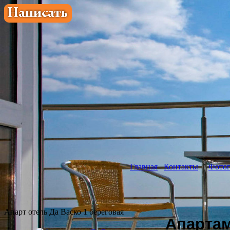
Главная
Контакты
Фотог
Апарт отель Да Васко 1 береговая
Апартам