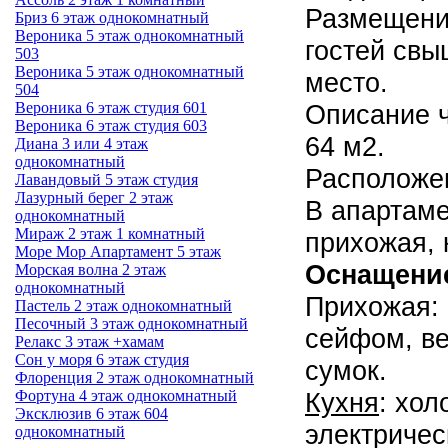
Размещени
Бриз 6 этаж однокомнатный
Вероника 5 этаж однокомнатный
гостей свы
503
Вероника 5 этаж однокомнатный
место.
504
Описание 
Вероника 6 этаж студия 601
Вероника 6 этаж студия 603
64 м2.
Диана 3 или 4 этаж
однокомнатный
Расположен
Лавандовый 5 этаж студия
Лазурный берег 2 этаж
В апартаме
однокомнатный
Мираж 2 этаж 1 комнатный
прихожая, 
Море Мор Апартамент 5 этаж
Оснащени
Морская волна 2 этаж
однокомнатный
Прихожая: 
Пастель 2 этаж однокомнатный
Песочный 3 этаж однокомнатный
сейфом, ве
Релакс 3 этаж +хамам
Сон у моря 6 этаж студия
сумок.
Флоренция 2 этаж однокомнатный
Кухня
: хол
Фортуна 4 этаж однокомнатный
Эксклюзив 6 этаж 604
электричес
однокомнатный