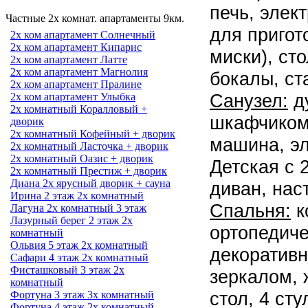
печь, элек
Частные 2х комнат. апартаменты 9км.
для пригот
2х ком апартамент Солнечный
2х ком апартамент Кипарис
миски), ст
2х ком апартамент Латте
2х ком апартамент Магнолия
бокалы, ст
2х ком апартамент Пралине
Санузел:
ду
2х ком апартамент Улыбка
2х комнатный Коралловый +
шкафчиком 
дворик
2х комнатный Кофейный + дворик
машина, эл
2х комнатный Ласточка + дворик
2х комнатный Оазис + дворик
Детская с 
2х комнатный Престиж + дворик
Диана 2х ярусный дворик + сауна
диван, нас
Ирина 2 этаж 2х комнатный
Спальня:
к
Лагуна 2х комнатный 3 этаж
Лазурный берег 2 этаж 2х
ортопедиче
комнатный
Ольвия 5 этаж 2х комнатный
декоративн
Сафари 4 этаж 2х комнатный
Фисташковый 3 этаж 2х
зеркалом, 
комнатный
стол, 4 ст
Фортуна 3 этаж 3х комнатный
Фортуна 4 этаж 2х комнатный