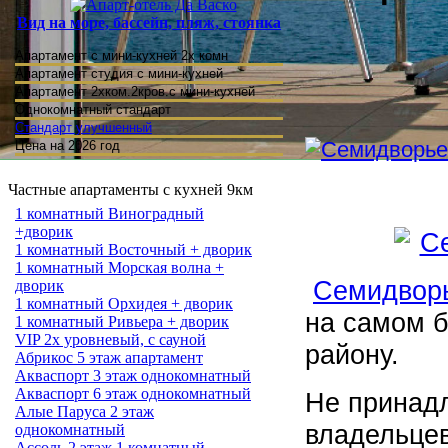
Вид на море, бассейн, пляж, стоянка
Апартамент с мини-кухней 2х комн
Апартамент студия
с мини-кухней
Апартамент 2хком.2кров.с мини-кухней
Однокомнатный стандарт
Стандарт улучшенный
Цена на 2026 год
Частные апартаменты с кухней 9км
1 комнатный Виноградный
+дворик
1 комнатный Восточный + дворик
1 комнатный Морская волна +
Семидвор
дворик
1 комнатный Орхидея + дворик
на самом 
1 комнатный Ривьера + дворик
VIP 2х уровневый, с сауной
району.
Абрикос 5 этаж апартамент
Акваспорт 3 этаж однокомнатный
Акваспорт 6 этаж однокомнатный
Не принадл
Алые Паруса 2 этаж
владельцев
однокомнатный
Ассоль 2 этаж 1 комнатный