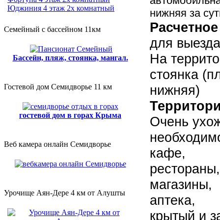
автомобильная
Юджиния 4 этаж 2х комнатный
нижняя за сут
Расчетное
Семейный с бассейном 11км
для выезда 
На террит
Бассейн, пляж, стоянка, мангал.
стоянка (п
Гостевой дом Семидворье 11 км
нижняя)
Территор
гостевой дом в горах Крыма
Очень ухож
необходим
Веб камера онлайн Семидворье
кафе,
рестораны,
магазины,
Урочище Аян-Дере 4 км от Алушты
аптека,
крытый и з