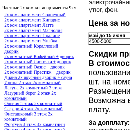
электрочайник
Частные 2х комнат. апартаменты 9км.
утюг, фен.
2х ком апартамент Солнечный
2х ком апартамент Кипарис
Цена за но
2х ком апартамент Латте
2х ком апартамент Магнолия
2х ком апартамент Пралине
май до 15 июня
2х ком апартамент Улыбка
4500-5000
2х комнатный Коралловый +
дворик
Скидки при
2х комнатный Кофейный + дворик
В стоимос
2х комнатный Ласточка + дворик
2х комнатный Оазис + дворик
пользован
2х комнатный Престиж + дворик
Диана 2х ярусный дворик + сауна
шт. на ном
Ирина 2 этаж 2х комнатный
Лагуна 2х комнатный 3 этаж
Размещение
Лазурный берег 2 этаж 2х
комнатный
Возможна в
Ольвия 5 этаж 2х комнатный
плату.
Сафари 4 этаж 2х комнатный
Фисташковый 3 этаж 2х
комнатный
За допплату
Фортуна 3 этаж 3х комнатный
Фортуна 4 этаж 2х комнатный