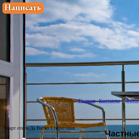
Главная
Контакты
Фотог
Апарт отель Да Васко 1 береговая
Частны