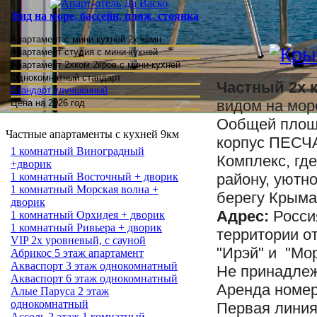
Вид на море, бассейн, пляж, стоянка
Апартамент с мини-кухней 2х комн
Апартамент студия
с мини-кухней
Апартамент 2хком.2кров.с мини-кухней
Однокомнатный стандарт
Частный 2х 
Стандарт улучшенный
видом на мор
Цена на 2026 год
Ообщей площа
Частные апартаменты с кухней 9км
корпус ПЕС
1 комнатный Виноградный
Комплекс, гд
+дворик
1 комнатный Восточный + дворик
району, уют
1 комнатный Морская волна +
берегу Крыма
дворик
Адрес:
Россия
1 комнатный Орхидея + дворик
1 комнатный Ривьера + дворик
территории о
VIP 2х уровневый, с сауной
"Ирэй" и "Мо
Абрикос 5 этаж апартамент
Акваспорт 3 этаж однокомнатный
Не принадлеж
Акваспорт 6 этаж однокомнатный
Аренда номер
Алые Паруса 2 этаж
однокомнатный
Первая линия
Ассоль 2 этаж 1 комнатный