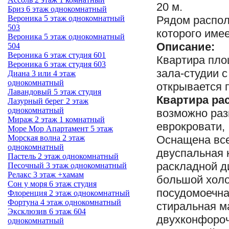
20 м.
Бриз 6 этаж однокомнатный
Вероника 5 этаж однокомнатный
Рядом распол
503
которого име
Вероника 5 этаж однокомнатный
Описание:
504
Вероника 6 этаж студия 601
Квартира площ
Вероника 6 этаж студия 603
зала-студии с
Диана 3 или 4 этаж
однокомнатный
открывается 
Лавандовый 5 этаж студия
Квартира рас
Лазурный берег 2 этаж
однокомнатный
возможно раз
Мираж 2 этаж 1 комнатный
еврокровати,
Море Мор Апартамент 5 этаж
Морская волна 2 этаж
Оснащена все
однокомнатный
двуспальная 
Пастель 2 этаж однокомнатный
раскладной д
Песочный 3 этаж однокомнатный
Релакс 3 этаж +хамам
большой холо
Сон у моря 6 этаж студия
посудомоечна
Флоренция 2 этаж однокомнатный
Фортуна 4 этаж однокомнатный
стиральная м
Эксклюзив 6 этаж 604
двухконфороч
однокомнатный