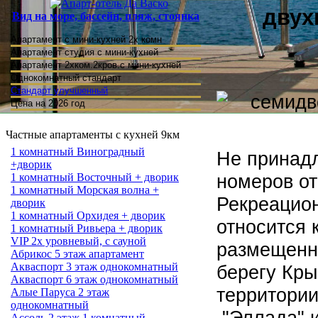
двух
Вид на море, бассейн, пляж, стоянка
Апартамент с мини-кухней 2х комн
Апартамент студия
с мини-кухней
Апартамент 2хком.2кров.с мини-кухней
Однокомнатный стандарт
Стандарт улучшенный
Цена на 2026 год
Частные апартаменты с кухней 9км
1 комнатный Виноградный
Не принадл
+дворик
номеров от
1 комнатный Восточный + дворик
1 комнатный Морская волна +
Рекреацион
дворик
1 комнатный Орхидея + дворик
относится 
1 комнатный Ривьера + дворик
VIP 2х уровневый, с сауной
размещенн
Абрикос 5 этаж апартамент
Акваспорт 3 этаж однокомнатный
берегу Кры
Акваспорт 6 этаж однокомнатный
территории
Алые Паруса 2 этаж
однокомнатный
"Эллада" и
Ассоль 2 этаж 1 комнатный