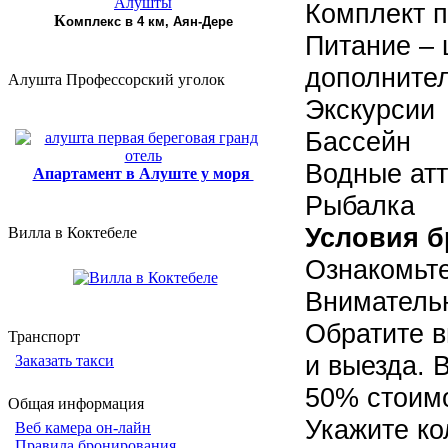
Комплект п
К
омплекс в 4 км, Аян-Дере
Питание – 
дополнител
Алушта Профессорский уголок
Экскурсии
Бассейн
Водные ат
Апартамент в Алуште у моря
Рыбалка
Условия б
Вилла в Коктебеле
Ознакомьте
Внимательн
Обратите в
Транспорт
и выезда. 
Заказать такси
50% стои
Общая информация
Укажите ко
Веб камера он-лайн
Правила бронирования