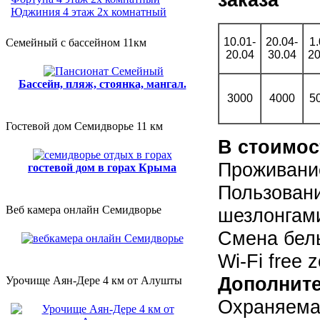
Юджиния 4 этаж 2х комнатный
10.01-
20.04-
1.
Семейный с бассейном 11км
20.04
30.04
20
Бассейн, пляж, стоянка, мангал.
3000
4000
5
Гостевой дом Семидворье 11 км
В стоимос
Проживани
гостевой дом в горах Крыма
Пользован
Веб камера онлайн Семидворье
шезлонга
Смена бель
Wi-Fi free 
Дополните
Урочище Аян-Дере 4 км от Алушты
Охраняемая