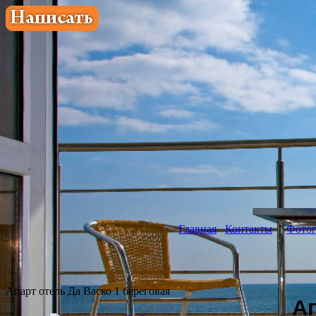
Главная
Контакты
Фотог
Апарт отель Да Васко 1 береговая
А