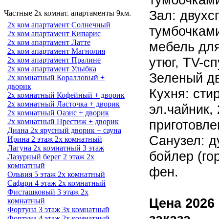
Зал: двухс
Частные 2х комнат. апартаменты 9км.
2х ком апартамент Солнечный
тумбочками
2х ком апартамент Кипарис
2х ком апартамент Латте
мебель для
2х ком апартамент Магнолия
утюг, TV-с
2х ком апартамент Пралине
2х ком апартамент Улыбка
Зеленый дв
2х комнатный Коралловый +
дворик
Кухня: сти
2х комнатный Кофейный + дворик
2х комнатный Ласточка + дворик
эл.чайник,
2х комнатный Оазис + дворик
приготовле
2х комнатный Престиж + дворик
Диана 2х ярусный дворик + сауна
Санузел: д
Ирина 2 этаж 2х комнатный
Лагуна 2х комнатный 3 этаж
бойлер (го
Лазурный берег 2 этаж 2х
комнатный
фен.
Ольвия 5 этаж 2х комнатный
Сафари 4 этаж 2х комнатный
Фисташковый 3 этаж 2х
Цена 2026
комнатный
Фортуна 3 этаж 3х комнатный
заказа
Фортуна 4 этаж 2х комнатный