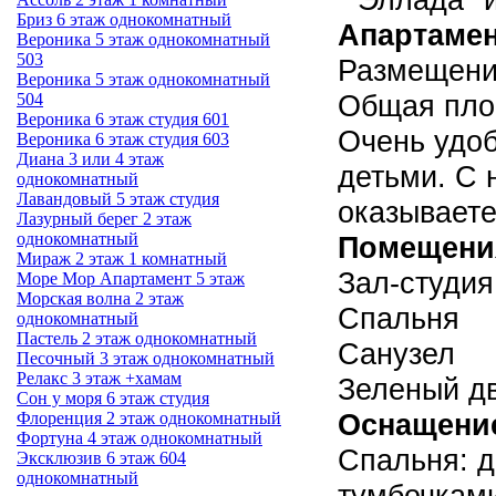
Бриз 6 этаж однокомнатный
Апартамен
Вероника 5 этаж однокомнатный
503
Размещени
Вероника 5 этаж однокомнатный
Общая площ
504
Вероника 6 этаж студия 601
Очень удо
Вероника 6 этаж студия 603
Диана 3 или 4 этаж
детьми. С 
однокомнатный
Лавандовый 5 этаж студия
оказываете
Лазурный берег 2 этаж
однокомнатный
Помещени
Мираж 2 этаж 1 комнатный
Зал-студия
Море Мор Апартамент 5 этаж
Морская волна 2 этаж
Спальня
однокомнатный
Пастель 2 этаж однокомнатный
Санузел
Песочный 3 этаж однокомнатный
Релакс 3 этаж +хамам
Зеленый д
Сон у моря 6 этаж студия
Оснащени
Флоренция 2 этаж однокомнатный
Фортуна 4 этаж однокомнатный
Спальня: д
Эксклюзив 6 этаж 604
однокомнатный
тумбочкам