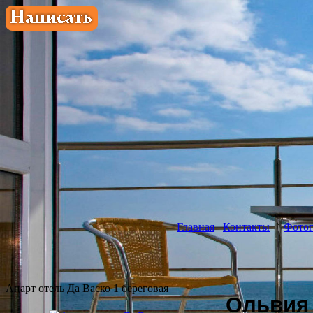
Главная
Контакты
Фотог
Апарт отель Да Васко 1 береговая
Ольвия 