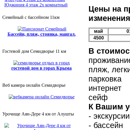
Юджиния 4 этаж 2х комнатный
Цены на п
изменения
Семейный с бассейном 11км
май
0
Бассейн, пляж, стоянка, мангал.
4500
В стоимос
Гостевой дом Семидворье 11 км
проживани
пляж, легк
гостевой дом в горах Крыма
парковка
Веб камера онлайн Семидворье
интернет
сейф
К Вашим у
- экскурси
Урочище Аян-Дере 4 км от Алушты
- бассейн