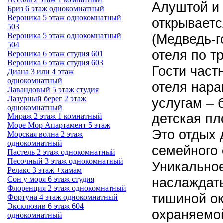
Алуштой и 
Бриз 6 этаж однокомнатный
Вероника 5 этаж однокомнатный
открываетс
503
(Медведь-г
Вероника 5 этаж однокомнатный
504
отеля по тр
Вероника 6 этаж студия 601
Вероника 6 этаж студия 603
Гости част
Диана 3 или 4 этаж
однокомнатный
отеля нара
Лавандовый 5 этаж студия
Лазурный берег 2 этаж
услугам – 
однокомнатный
детская пл
Мираж 2 этаж 1 комнатный
Море Мор Апартамент 5 этаж
Это отдых 
Морская волна 2 этаж
однокомнатный
семейного 
Пастель 2 этаж однокомнатный
Песочный 3 этаж однокомнатный
Уникальное
Релакс 3 этаж +хамам
наслаждат
Сон у моря 6 этаж студия
Флоренция 2 этаж однокомнатный
тишиной о
Фортуна 4 этаж однокомнатный
Эксклюзив 6 этаж 604
охраняемой
однокомнатный