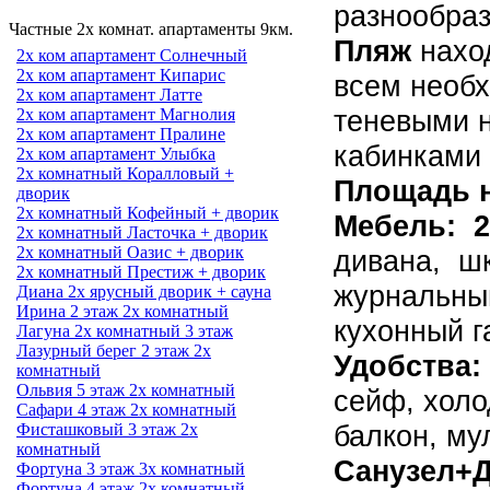
разнообраз
Частные 2х комнат. апартаменты 9км.
Пляж
нахо
2х ком апартамент Солнечный
2х ком апартамент Кипарис
всем необ
2х ком апартамент Латте
теневыми 
2х ком апартамент Магнолия
2х ком апартамент Пралине
кабинками 
2х ком апартамент Улыбка
2х комнатный Коралловый +
Площадь 
дворик
2х комнатный Кофейный + дворик
Мебель: 2
2х комнатный Ласточка + дворик
2х комнатный Оазис + дворик
дивана, шк
2х комнатный Престиж + дворик
журнальный
Диана 2х ярусный дворик + сауна
Ирина 2 этаж 2х комнатный
кухонный г
Лагуна 2х комнатный 3 этаж
Лазурный берег 2 этаж 2х
Удобства:
комнатный
Ольвия 5 этаж 2х комнатный
сейф, холо
Сафари 4 этаж 2х комнатный
балкон, му
Фисташковый 3 этаж 2х
комнатный
Санузел+
Фортуна 3 этаж 3х комнатный
Фортуна 4 этаж 2х комнатный