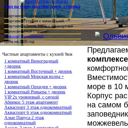
Вид на море, бассейн, пляж, стоянка
Апартамент с мини-кухней 2х комн
Апартамент студия
с мини-кухней
Апартамент 2хком.2кров.с мини-кухней
Однокомнатный стандарт
Стандарт улучшенный
Цена на 2026 год
Предлагае
Частные апартаменты с кухней 9км
комплексе
1 комнатный Виноградный
комфортног
+дворик
1 комнатный Восточный + дворик
Вместимос
1 комнатный Морская волна +
дворик
море в 10 
1 комнатный Орхидея + дворик
1 комнатный Ривьера + дворик
Корпус рас
VIP 2х уровневый, с сауной
Абрикос 5 этаж апартамент
на самом б
Акваспорт 3 этаж однокомнатный
заповедник
Акваспорт 6 этаж однокомнатный
Алые Паруса 2 этаж
можжевель
однокомнатный
Ассоль 2 этаж 1 комнатный