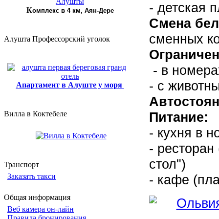
- детская 
К
омплекс в 4 км, Аян-Дере
Смена бел
сменных ко
Алушта Профессорский уголок
Ограничен
- в номера
- с животн
Апартамент в Алуште у моря
Автостоян
Питание
Вилла в Коктебеле
- кухня в 
- ресторан
стол")
Транспорт
- кафе (пла
Заказать такси
Общая информация
Веб камера он-лайн
Правила бронирования