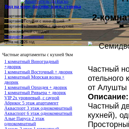
Вид на море, бассейн, пляж, стоянка
2-комна
Апартамент с мини-кухней 2х комн
Апартамент студия
с мини-кухней
Апартамент 2хком.2кров.с мини-кухней
Однокомнатный стандарт
Стандарт улучшенный
Цена на 2026 год
Частные апартаменты с кухней 9км
1 комнатный Виноградный
+дворик
Частный но
1 комнатный Восточный + дворик
отельного 
1 комнатный Морская волна +
дворик
от Алушты 
1 комнатный Орхидея + дворик
1 комнатный Ривьера + дворик
Описание:
VIP 2х уровневый, с сауной
Абрикос 5 этаж апартамент
Частный дв
Акваспорт 3 этаж однокомнатный
кухней), од
Акваспорт 6 этаж однокомнатный
Алые Паруса 2 этаж
Просторный
однокомнатный
Ассоль 2 этаж 1 комнатный