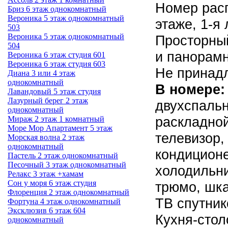
Номер расп
Бриз 6 этаж однокомнатный
Вероника 5 этаж однокомнатный
этаже, 1-я
503
Вероника 5 этаж однокомнатный
Просторный
504
и панорамн
Вероника 6 этаж студия 601
Вероника 6 этаж студия 603
Не принадл
Диана 3 или 4 этаж
однокомнатный
В номере
Лавандовый 5 этаж студия
Лазурный берег 2 этаж
двухспальн
однокомнатный
раскладно
Мираж 2 этаж 1 комнатный
Море Мор Апартамент 5 этаж
телевизор
Морская волна 2 этаж
однокомнатный
кондиционе
Пастель 2 этаж однокомнатный
Песочный 3 этаж однокомнатный
холодильн
Релакс 3 этаж +хамам
Сон у моря 6 этаж студия
трюмо, шка
Флоренция 2 этаж однокомнатный
ТВ спутник
Фортуна 4 этаж однокомнатный
Эксклюзив 6 этаж 604
Кухня-стол
однокомнатный