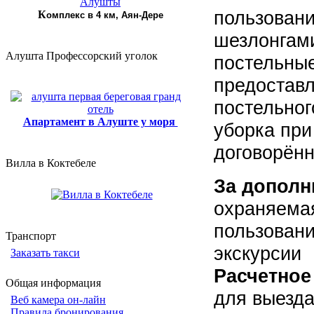
пользован
К
омплекс в 4 км, Аян-Дере
шезлонгам
Алушта Профессорский уголок
постельны
предоставл
постельног
Апартамент в Алуште у моря
уборка при
договорённ
Вилла в Коктебеле
За дополн
охраняема
пользован
Транспорт
экскурсии
Заказать такси
Расчетное
Общая информация
для выезда 
Веб камера он-лайн
Правила бронирования