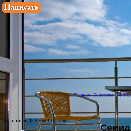
Главная
Контакты
Фотог
Апарт отель Да Васко 1 береговая
Семид