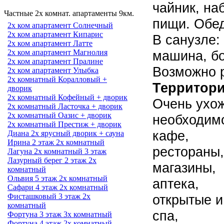
чайник, на
Частные 2х комнат. апартаменты 9км.
пищи. Обед
2х ком апартамент Солнечный
2х ком апартамент Кипарис
В санузле:
2х ком апартамент Латте
машина, б
2х ком апартамент Магнолия
2х ком апартамент Пралине
Возможно 
2х ком апартамент Улыбка
2х комнатный Коралловый +
Территор
дворик
2х комнатный Кофейный + дворик
Очень ухож
2х комнатный Ласточка + дворик
2х комнатный Оазис + дворик
необходим
2х комнатный Престиж + дворик
кафе,
Диана 2х ярусный дворик + сауна
Ирина 2 этаж 2х комнатный
рестораны,
Лагуна 2х комнатный 3 этаж
Лазурный берег 2 этаж 2х
магазины,
комнатный
Ольвия 5 этаж 2х комнатный
аптека,
Сафари 4 этаж 2х комнатный
открытые и
Фисташковый 3 этаж 2х
комнатный
спа,
Фортуна 3 этаж 3х комнатный
Фортуна 4 этаж 2х комнатный