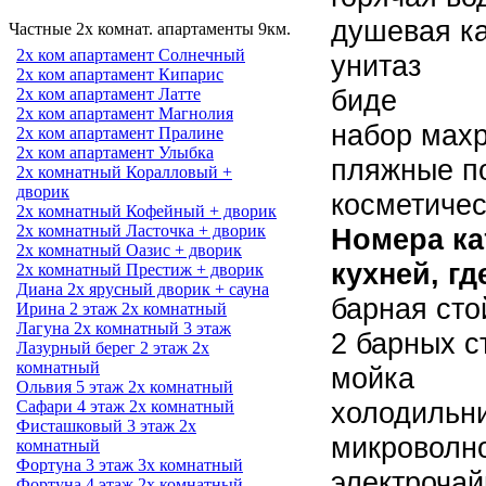
душевая к
Частные 2х комнат. апартаменты 9км.
2х ком апартамент Солнечный
унитаз
2х ком апартамент Кипарис
биде
2х ком апартамент Латте
2х ком апартамент Магнолия
набор мах
2х ком апартамент Пралине
2х ком апартамент Улыбка
пляжные п
2х комнатный Коралловый +
дворик
косметичес
2х комнатный Кофейный + дворик
2х комнатный Ласточка + дворик
Номера ка
2х комнатный Оазис + дворик
кухней, гд
2х комнатный Престиж + дворик
Диана 2х ярусный дворик + сауна
барная сто
Ирина 2 этаж 2х комнатный
Лагуна 2х комнатный 3 этаж
2 барных с
Лазурный берег 2 этаж 2х
комнатный
мойка
Ольвия 5 этаж 2х комнатный
холодильн
Сафари 4 этаж 2х комнатный
Фисташковый 3 этаж 2х
микроволн
комнатный
Фортуна 3 этаж 3х комнатный
электрочай
Фортуна 4 этаж 2х комнатный