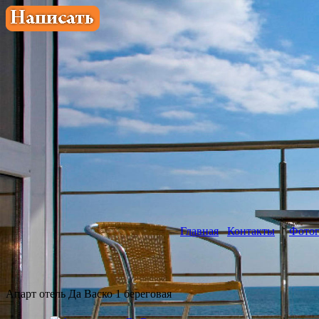
Главная
Контакты
Фотог
Апарт отель Да Васко 1 береговая