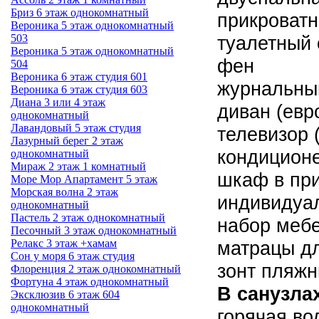
Бриз 6 этаж однокомнатный
прикроватн
Вероника 5 этаж однокомнатный
503
туалетный 
Вероника 5 этаж однокомнатный
фен
504
Вероника 6 этаж студия 601
журнальны
Вероника 6 этаж студия 603
Диана 3 или 4 этаж
диван (евр
однокомнатный
Лавандовый 5 этаж студия
телевизор 
Лазурный берег 2 этаж
кондицион
однокомнатный
Мираж 2 этаж 1 комнатный
шкаф в пр
Море Мор Апартамент 5 этаж
Морская волна 2 этаж
индивидуа
однокомнатный
Пастель 2 этаж однокомнатный
набор мебе
Песочный 3 этаж однокомнатный
Релакс 3 этаж +хамам
матрацы д
Сон у моря 6 этаж студия
зонт пляжн
Флоренция 2 этаж однокомнатный
Фортуна 4 этаж однокомнатный
В санузла
Эксклюзив 6 этаж 604
однокомнатный
горячая во