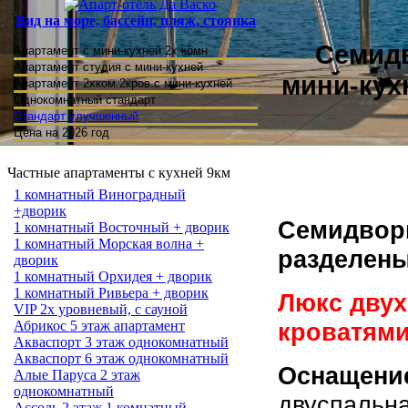
Вид на море, бассейн, пляж, стоянка
Семид
Апартамент с мини-кухней 2х комн
Апартамент студия
с мини-кухней
мини-кух
Апартамент 2хком.2кров.с мини-кухней
Однокомнатный стандарт
Стандарт улучшенный
Цена на 2026 год
Частные апартаменты с кухней 9км
1 комнатный Виноградный
+дворик
Семидворь
1 комнатный Восточный + дворик
1 комнатный Морская волна +
разделены
дворик
1 комнатный Орхидея + дворик
1 комнатный Ривьера + дворик
Люкс дву
VIP 2х уровневый, с сауной
Абрикос 5 этаж апартамент
кроватями
Акваспорт 3 этаж однокомнатный
Акваспорт 6 этаж однокомнатный
Оснащение
Алые Паруса 2 этаж
однокомнатный
двуспальна
Ассоль 2 этаж 1 комнатный