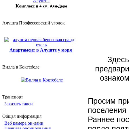
К
омплекс в 4 км, Аян-Дере
Алушта Профессорский уголок
Апартамент в Алуште у моря
Здесь 
предвари
Вилла в Коктебеле
ознаком
Транспорт
Просим при
Заказать такси
поселения 
Общая информация
Раннее пос
Веб камера он-лайн
после подт
Правила бронирования