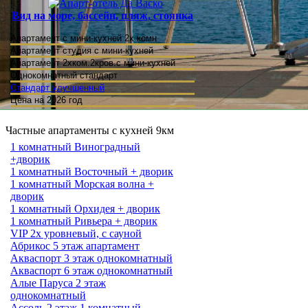
Вид на море, бассейн, пляж, стоянка
Апартамент с мини-кухней 2х комн
Апартамент студия
с мини-кухней
Апартамент 2хком.2кров.с мини-кухней
Однокомнатный стандарт
Стандарт улучшенный
Цена на 2026 год
Частные апартаменты с кухней 9км
1 комнатный Виноградный
+дворик
1 комнатный Восточный + дворик
1 комнатный Морская волна +
дворик
1 комнатный Орхидея + дворик
1 комнатный Ривьера + дворик
VIP 2х уровневый, с сауной
Абрикос 5 этаж апартамент
Акваспорт 3 этаж однокомнатный
Акваспорт 6 этаж однокомнатный
Алые Паруса 2 этаж
однокомнатный
Ассоль 2 этаж 1 комнатный