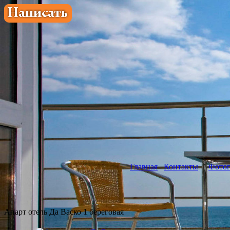
Главная
Контакты
Фотог
Апарт отель Да Васко 1 береговая