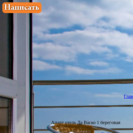
Глав
Апарт отель Да Васко 1 береговая