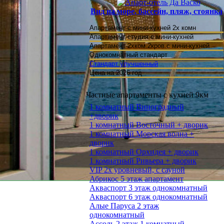
Вид на море, бассейн, пляж, стоянка
Апартамент с мини-кухней 2х комн
Апартамент студия
с мини-кухней
Апартамент 2хком.2кров.с мини-кухней
Однокомнатный стандарт
Стандарт улучшенный
Цена на 2026 год
Частные апартаменты с кухней 9км
1 комнатный Виноградный
+дворик
1 комнатный Восточный + дворик
1 комнатный Морская волна +
дворик
1 комнатный Орхидея + дворик
1 комнатный Ривьера + дворик
VIP 2х уровневый, с сауной
Абрикос 5 этаж апартамент
Акваспорт 3 этаж однокомнатный
Акваспорт 6 этаж однокомнатный
Алые Паруса 2 этаж
однокомнатный
Ассоль 2 этаж 1 комнатный