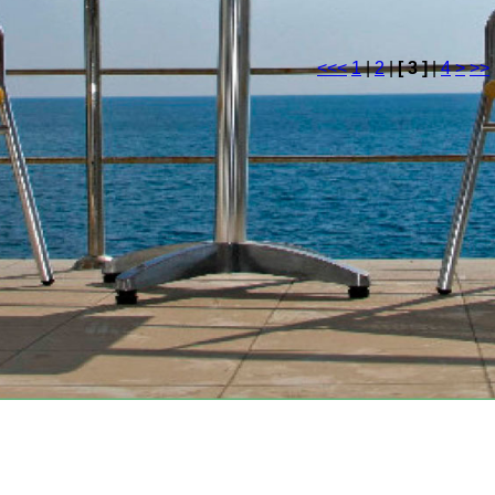
<<
<
1
|
2
|
[ 3 ]
|
4
>
>>