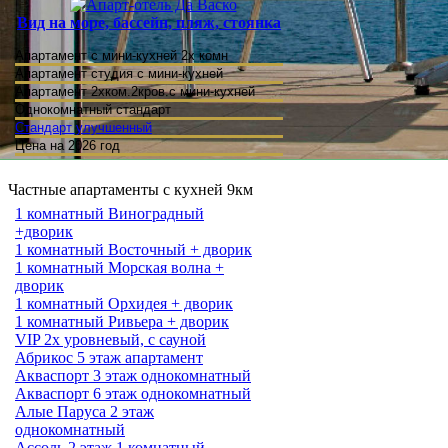
Вид на море, бассейн, пляж, стоянка
Апартамент с мини-кухней 2х комн
Апартамент студия
с мини-кухней
Апартамент 2хком.2кров.с мини-кухней
Однокомнатный стандарт
Стандарт улучшенный
Цена на 2026 год
Частные апартаменты с кухней 9км
1 комнатный Виноградный
+дворик
1 комнатный Восточный + дворик
1 комнатный Морская волна +
дворик
1 комнатный Орхидея + дворик
1 комнатный Ривьера + дворик
VIP 2х уровневый, с сауной
Абрикос 5 этаж апартамент
Акваспорт 3 этаж однокомнатный
Акваспорт 6 этаж однокомнатный
Алые Паруса 2 этаж
однокомнатный
Ассоль 2 этаж 1 комнатный