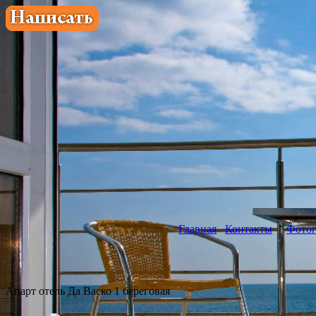
Главная
Контакты
Фотог
Апарт отель Да Васко 1 береговая