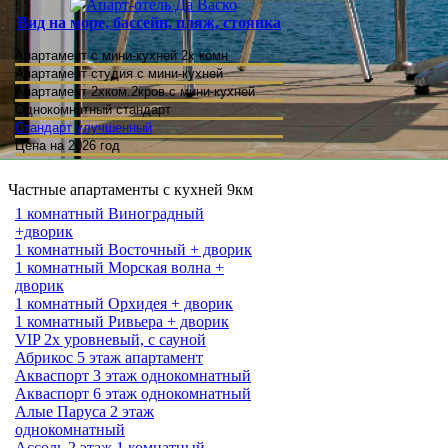
Вид на море, бассейн, пляж, стоянка
Апартамент с мини-кухней 2х комн
Апартамент студия
с мини-кухней
Апартамент 2хком.2кров.с мини-кухней
Однокомнатный стандарт
Стандарт улучшенный
Цена на 2026 год
Частные апартаменты с кухней 9км
1 комнатный Виноградный
+дворик
1 комнатный Восточный + дворик
1 комнатный Морская волна +
дворик
1 комнатный Орхидея + дворик
1 комнатный Ривьера + дворик
VIP 2х уровневый, с сауной
Абрикос 5 этаж апартамент
Акваспорт 3 этаж однокомнатный
Акваспорт 6 этаж однокомнатный
Алые Паруса 2 этаж
однокомнатный
Ассоль 2 этаж 1 комнатный