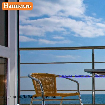
Главная
Контакты
Фотог
Апарт отель Да Васко 1 береговая