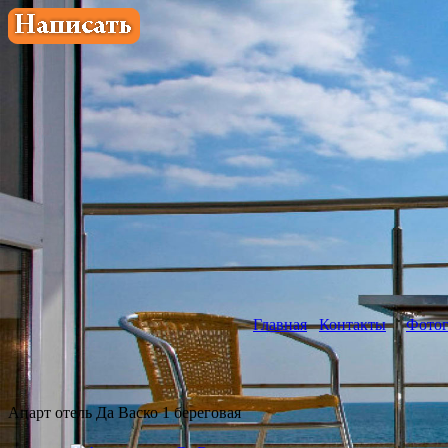
Главная
Контакты
Фотог
Апарт отель Да Васко 1 береговая