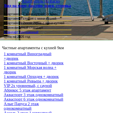
Вид на море, бассейн, пляж, стоянка
Апартамент с мини-кухней 2х комн
Апартамент студия
с мини-кухней
Апартамент 2хком.2кров.с мини-кухней
Однокомнатный стандарт
Стандарт улучшенный
Цена на 2026 год
Частные апартаменты с кухней 9км
1 комнатный Виноградный
+дворик
1 комнатный Восточный + дворик
1 комнатный Морская волна +
дворик
1 комнатный Орхидея + дворик
1 комнатный Ривьера + дворик
VIP 2х уровневый, с сауной
Абрикос 5 этаж апартамент
Акваспорт 3 этаж однокомнатный
Акваспорт 6 этаж однокомнатный
Алые Паруса 2 этаж
однокомнатный
Ассоль 2 этаж 1 комнатный