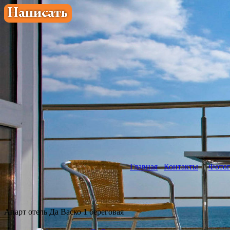
Главная
Контакты
Фотог
Апарт отель Да Васко 1 береговая