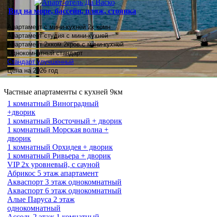
Вид на море, бассейн, пляж, стоянка
Апартамент с мини-кухней 2х комн
Апартамент студия
с мини-кухней
Апартамент 2хком.2кров.с мини-кухней
Однокомнатный стандарт
Стандарт улучшенный
Цена на 2026 год
Частные апартаменты с кухней 9км
1 комнатный Виноградный
+дворик
1 комнатный Восточный + дворик
1 комнатный Морская волна +
дворик
1 комнатный Орхидея + дворик
1 комнатный Ривьера + дворик
VIP 2х уровневый, с сауной
Абрикос 5 этаж апартамент
Акваспорт 3 этаж однокомнатный
Акваспорт 6 этаж однокомнатный
Алые Паруса 2 этаж
однокомнатный
Ассоль 2 этаж 1 комнатный