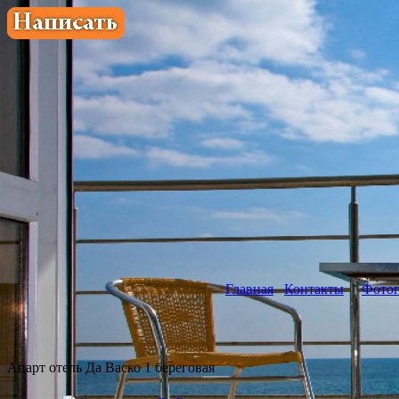
Главная
Контакты
Фотог
Апарт отель Да Васко 1 береговая