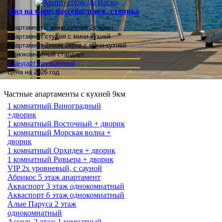
Вид на море, бассейн, пляж, стоянка
Апартамент с мини-кухней 2х комн
Апартамент студия
с мини-кухней
Апартамент 2хком.2кров.с мини-кухней
Однокомнатный стандарт
Стандарт улучшенный
Цена на 2026 год
Частные апартаменты с кухней 9км
1 комнатный Виноградный
+дворик
1 комнатный Восточный + дворик
1 комнатный Морская волна +
дворик
1 комнатный Орхидея + дворик
1 комнатный Ривьера + дворик
VIP 2х уровневый, с сауной
Абрикос 5 этаж апартамент
Акваспорт 3 этаж однокомнатный
Акваспорт 6 этаж однокомнатный
Алые Паруса 2 этаж
однокомнатный
Ассоль 2 этаж 1 комнатный