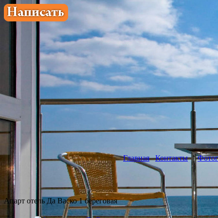
Главная
Контакты
Фотог
Апарт отель Да Васко 1 береговая