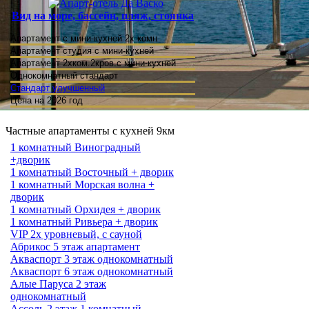
Вид на море, бассейн, пляж, стоянка
Апартамент с мини-кухней 2х комн
Апартамент студия
с мини-кухней
Апартамент 2хком.2кров.с мини-кухней
Однокомнатный стандарт
Стандарт улучшенный
Цена на 2026 год
Частные апартаменты с кухней 9км
1 комнатный Виноградный
+дворик
1 комнатный Восточный + дворик
1 комнатный Морская волна +
дворик
1 комнатный Орхидея + дворик
1 комнатный Ривьера + дворик
VIP 2х уровневый, с сауной
Абрикос 5 этаж апартамент
Акваспорт 3 этаж однокомнатный
Акваспорт 6 этаж однокомнатный
Алые Паруса 2 этаж
однокомнатный
Ассоль 2 этаж 1 комнатный