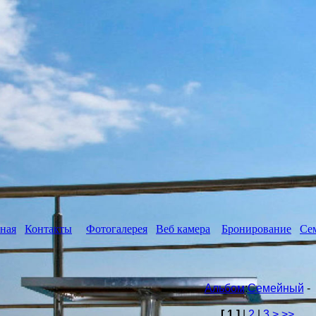
ная
Контакты
Фотогалерея
Веб камера
Бронирование
Се
Альбом
:
Семейный
-
[ 1 ]
|
2
|
3
>
>>