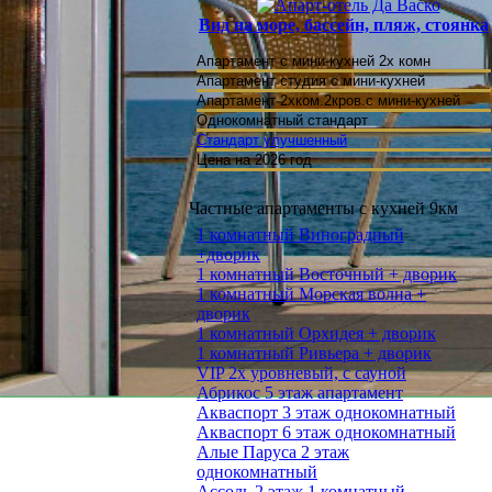
Вид на море, бассейн, пляж, стоянка
Апартамент с мини-кухней 2х комн
Апартамент студия
с мини-кухней
Апартамент 2хком.2кров.с мини-кухней
Однокомнатный стандарт
Стандарт улучшенный
Цена на 2026 год
Частные апартаменты с кухней 9км
1 комнатный Виноградный
+дворик
1 комнатный Восточный + дворик
1 комнатный Морская волна +
дворик
1 комнатный Орхидея + дворик
1 комнатный Ривьера + дворик
VIP 2х уровневый, с сауной
Абрикос 5 этаж апартамент
Акваспорт 3 этаж однокомнатный
Акваспорт 6 этаж однокомнатный
Алые Паруса 2 этаж
однокомнатный
Ассоль 2 этаж 1 комнатный