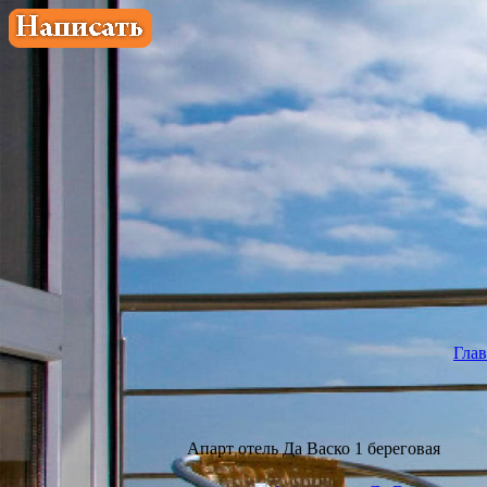
Глав
Апарт отель Да Васко 1 береговая