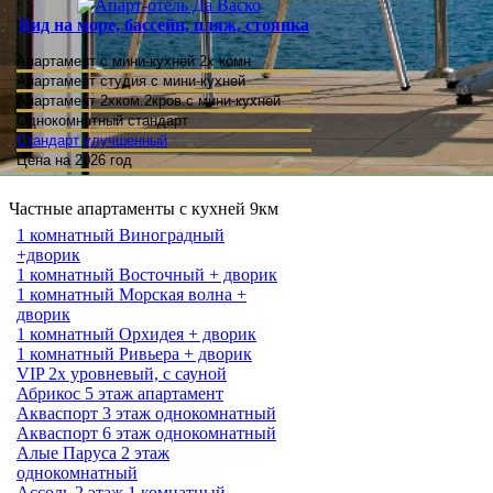
Вид на море, бассейн, пляж, стоянка
Апартамент с мини-кухней 2х комн
Апартамент студия
с мини-кухней
Апартамент 2хком.2кров.с мини-кухней
Однокомнатный стандарт
Стандарт улучшенный
Цена на 2026 год
Частные апартаменты с кухней 9км
1 комнатный Виноградный
+дворик
1 комнатный Восточный + дворик
1 комнатный Морская волна +
дворик
1 комнатный Орхидея + дворик
1 комнатный Ривьера + дворик
VIP 2х уровневый, с сауной
Абрикос 5 этаж апартамент
Акваспорт 3 этаж однокомнатный
Акваспорт 6 этаж однокомнатный
Алые Паруса 2 этаж
однокомнатный
Ассоль 2 этаж 1 комнатный