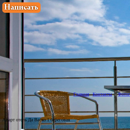
Главная
Контакты
Фотог
Апарт отель Да Васко 1 береговая