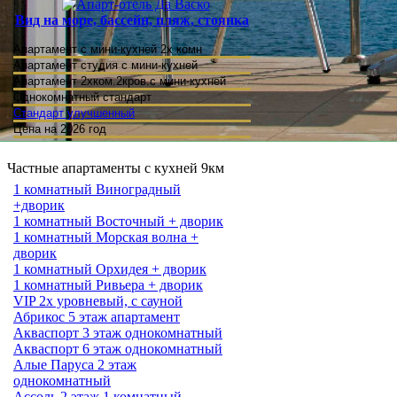
Вид на море, бассейн, пляж, стоянка
Апартамент с мини-кухней 2х комн
Апартамент студия
с мини-кухней
Апартамент 2хком.2кров.с мини-кухней
Однокомнатный стандарт
Стандарт улучшенный
Цена на 2026 год
Частные апартаменты с кухней 9км
1 комнатный Виноградный
+дворик
1 комнатный Восточный + дворик
1 комнатный Морская волна +
дворик
1 комнатный Орхидея + дворик
1 комнатный Ривьера + дворик
VIP 2х уровневый, с сауной
Абрикос 5 этаж апартамент
Акваспорт 3 этаж однокомнатный
Акваспорт 6 этаж однокомнатный
Алые Паруса 2 этаж
однокомнатный
Ассоль 2 этаж 1 комнатный