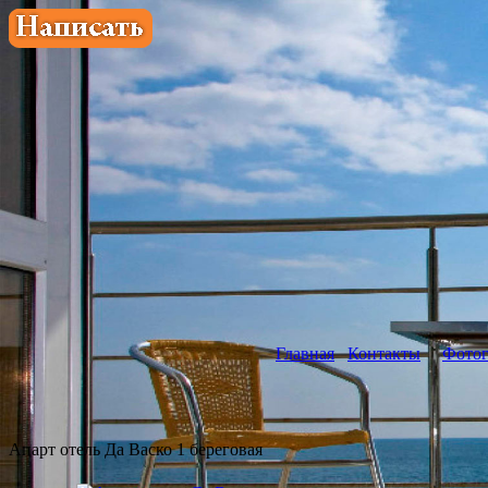
Главная
Контакты
Фотог
Апарт отель Да Васко 1 береговая