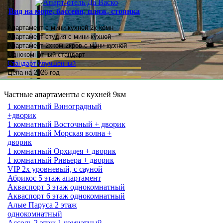
Вид на море, бассейн, пляж, стоянка
Апартамент с мини-кухней 2х комн
Апартамент студия
с мини-кухней
Апартамент 2хком.2кров.с мини-кухней
Однокомнатный стандарт
Стандарт улучшенный
Цена на 2026 год
Частные апартаменты с кухней 9км
1 комнатный Виноградный
+дворик
1 комнатный Восточный + дворик
1 комнатный Морская волна +
дворик
1 комнатный Орхидея + дворик
1 комнатный Ривьера + дворик
VIP 2х уровневый, с сауной
Абрикос 5 этаж апартамент
Акваспорт 3 этаж однокомнатный
Акваспорт 6 этаж однокомнатный
Алые Паруса 2 этаж
однокомнатный
Ассоль 2 этаж 1 комнатный