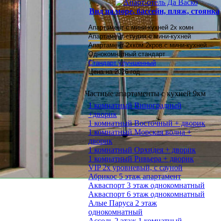
Вид на море, бассейн, пляж, стоянка
Апартамент с мини-кухней 2х комн
Апартамент студия
с мини-кухней
Апартамент 2хком.2кров.с мини-кухней
Однокомнатный стандарт
Стандарт улучшенный
Цена на 2026 год
Частные апартаменты с кухней 9км
1 комнатный Виноградный
+дворик
1 комнатный Восточный + дворик
1 комнатный Морская волна +
дворик
1 комнатный Орхидея + дворик
1 комнатный Ривьера + дворик
VIP 2х уровневый, с сауной
Абрикос 5 этаж апартамент
Акваспорт 3 этаж однокомнатный
Акваспорт 6 этаж однокомнатный
Алые Паруса 2 этаж
однокомнатный
Ассоль 2 этаж 1 комнатный