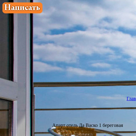
Глав
Апарт отель Да Васко 1 береговая