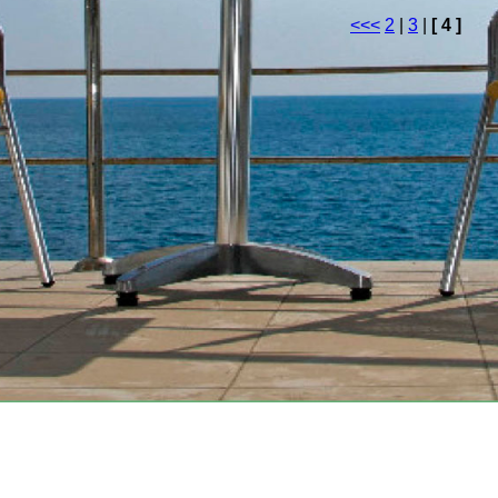
<<
<
2
|
3
|
[ 4 ]